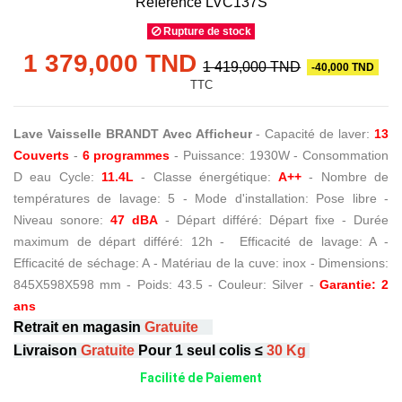
Référence
LVC137S
Rupture de stock
1 379,000 TND
1 419,000 TND
-40,000 TND
TTC
Lave Vaisselle BRANDT Avec Afficheur
 - Capacité de laver:
 13 
Couverts
 - 
6 programmes
 - Puissance: 1930W - Consommation 
D eau Cycle: 
11.4L
 - Classe énergétique: 
A++
 - Nombre de 
températures de lavage: 5 - Mode d'installation: Pose libre - 
Niveau sonore: 
47 dBA
 - Départ différé: Départ fixe - Durée 
maximum de départ différé: 12h -  Efficacité de lavage: A - 
Efficacité de séchage: A - Matériau de la cuve: inox - Dimensions: 
845X598X598 mm - Poids: 43.5 - Couleur: Silver - 
Garantie: 2 
ans
Retrait en magasin
Gratuite
Livraison
Gratuite
Pour 1 seul colis ≤
30 Kg
Facilité de Paiement