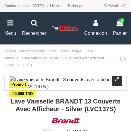
Contactez-nous - OXTEK
Livraison - Technopro
Wishlist (
0
)
0
Menu
Rechercher
Connexion
Panier
Accueil
électroménager
Gros Electro Lavage
Lave
vaisselle
Lave Vaisselle BRANDT 13 Couverts Avec Afficheur -
Silver (LVC137S)
Promo !
-40,000 TND
Lave Vaisselle BRANDT 13 Couverts
Avec Afficheur - Silver (LVC137S)