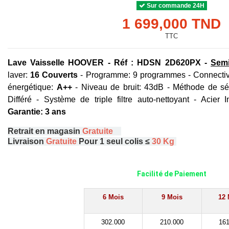
Sur commande 24H
1 699,000 TND
TTC
Lave Vaisselle HOOVER - Réf : HDSN 2D620PX -
Semi
laver:
16 Couverts
- Programme: 9 programmes - Connectivit
énergétique:
A++
- Niveau de bruit: 43dB - Méthode de s
Différé - Système de triple filtre auto-nettoyant - Acier 
Garantie: 3 ans
Retrait en magasin
Gratuite
Livraison
Gratuite
Pour 1 seul colis ≤
30 Kg
Facilité de Paiement
6 Mois
9 Mois
12 
302.000
210.000
161