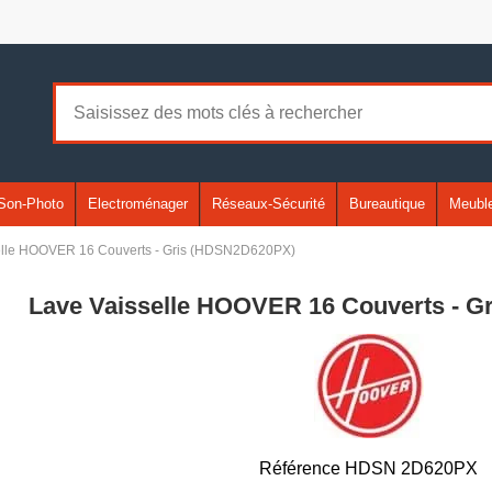
Son-Photo
Electroménager
Réseaux-Sécurité
Bureautique
Meuble
elle HOOVER 16 Couverts - Gris (HDSN2D620PX)
Lave Vaisselle HOOVER 16 Couverts - 
Référence
HDSN 2D620PX