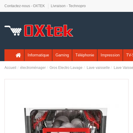
Contactez-nous - OXTEK
Livraison - Technopro
Informatique
Gaming
Téléphonie
Impression
TV-
Accueil
électroménager
Gros Electro Lavage
Lave vaisselle
Lave Vaiss