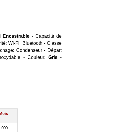
 Encastrable
- Capacité de
é: Wi-Fi, Bluetooth - Classe
échage: Condenseur - Départ
Inoxydable - Couleur:
Gris
-
Mois
.000