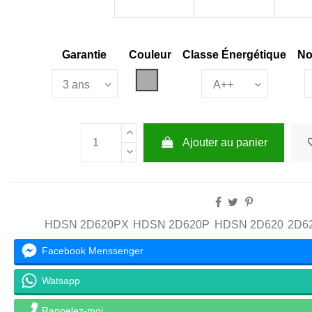
Garantie
Couleur
Classe Énergétique
No
Gris
Ajouter au panier
HDSN 2D620PX
HDSN 2D620P
HDSN 2D620
2D6
Facebook Menssenger
Watsapp
Rappelez-moi