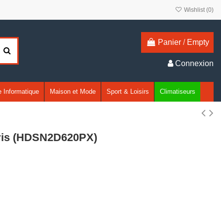
Wishlist (
0
)
Panier
/
Empty
Connexion
 Informatique
Maison et Mode
Sport & Loisirs
Climatiseurs
Gris (HDSN2D620PX)