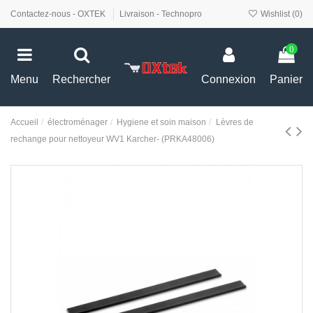
Contactez-nous - OXTEK
Livraison - Technopro
Wishlist (
0
)
0
Menu
Rechercher
Connexion
Panier
Accueil
électroménager
Hygiene et soin maison
Lèvres de
rechange pour nettoyeur WV1 Karcher- (PRKA48006)