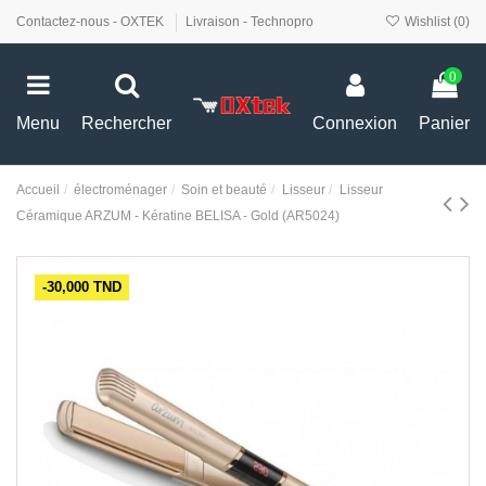
Contactez-nous - OXTEK
Livraison - Technopro
Wishlist (
0
)
0
Menu
Rechercher
Connexion
Panier
Accueil
électroménager
Soin et beauté
Lisseur
Lisseur
Céramique ARZUM - Kératine BELISA - Gold (AR5024)
-30,000 TND