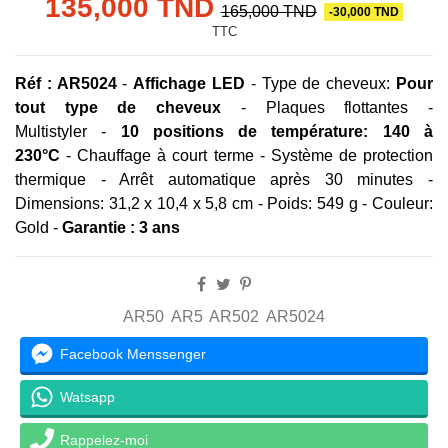
135,000 TND
165,000 TND
-30,000 TND
TTC
Réf : AR5024
-
Affichage LED
- Type de cheveux:
Pour
tout type de cheveux
- Plaques flottantes -
Multistyler -
10 positions de température: 140 à
230°C
- Chauffage à court terme - Système de protection
thermique - Arrêt automatique après 30 minutes -
Dimensions: 31,2 x 10,4 x 5,8 cm - Poids: 549 g - Couleur:
Gold -
Garantie : 3 ans
AR50
AR5
AR502
AR5024
Facebook Menssenger
Watsapp
Rappelez-moi