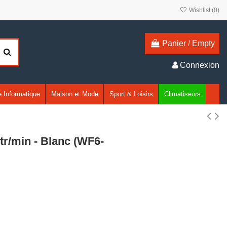
Wishlist (
0
)
Panier
/
Empty
Connexion
 Informatique
Maison et Mode
Sport & Loisirs
Climatiseurs
tr/min - Blanc (WF6-