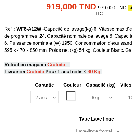
919,000 TND
979,000 TND
-
TTC
Réf :
WF6-A12W
-
Capacité de lavage(kg) 6, Vitesse max d
de programmes :
24
, Capacité nominale de lavage 6, Capaci
6, Puissance nominale (W) 1950, Consommation d'eau standa
595 x 470 x 850 mm, Poids net (kg) 54 kg, Couleur Blanc, Ga
Retrait en magasin
Gratuite
Livraison
Gratuite
Pour 1 seul colis ≤
30 Kg
Garantie
Couleur
Capacité (kg)
Vite
Blanc
Type Lave linge