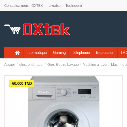
Contactez-nous - OXTEK
Livraison - Technopro
Informatique
Gaming
Téléphonie
Impression
TV-
Accueil
électroménager
Gros Electro Lavage
Machine à laver
Machine à
-60,000 TND