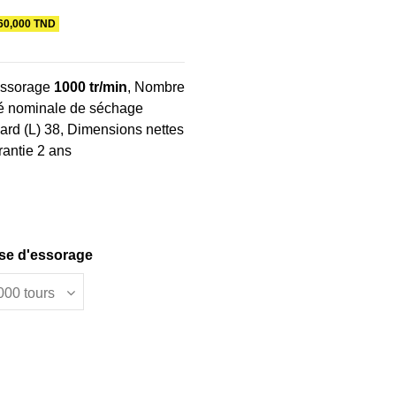
60,000 TND
’essorage
1000 tr/min
, Nombre
té nominale de séchage
rd (L) 38, Dimensions nettes
rantie 2 ans
sse d'essorage