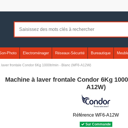
Son-Photo
Electroménager
Réseaux-Sécurité
Bureautique
Meuble
 laver frontale Condor 6Kg 1000tr/min - Blanc (WF6-A12W)
Machine à laver frontale Condor 6Kg 1000
A12W)
Référence
WF6-A12W
Sur Commande