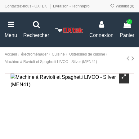
Contactez-nous - OXTEK
Livraison - Technopro
Wishlist (
0
)
0
Menu
Rechercher
Connexion
Panier
Accueil
électroménager
Cuisine
Ustensiles de cuisine
Machine à Ravioli et Spaghetti LIVOO - Silver (MEN41)