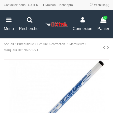
Contactez-nous - OXTEK
Livraison - Technopro
Wishlist (
0
)
0
Menu
Rechercher
Connexion
Panier
Accueil
Bureautique
Ecriture & correction
Marqueurs
Marqueur BIC Noir -1721