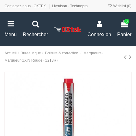
Contactez-nous - OXTEK
Livraison - Technopro
Wishlist (
0
)
0
Menu
Rechercher
Connexion
Panier
Accueil
Bureautique
Ecriture & correction
Marqueurs
Marqueur GXIN Rouge (G213R)