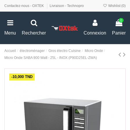
Contactez-nous - OXTEK
Livraison - Technopro
Wishlist (
0
)
0
Menu
Rechercher
Connexion
Panier
Accueil
électroménager
Gros électro Cuisine
Micro Onde
Micro Onde SABA 900 Watt - 25L - INOX (P90D25EL-ZWA)
-10,000 TND