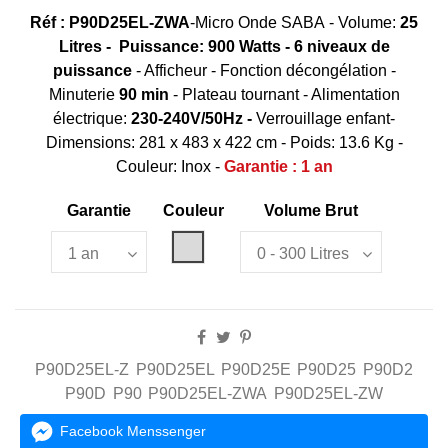
Réf : P90D25EL-ZWA
-Micro Onde SABA - Volume:
25
Litres
- Puissance:
900 Watts
- 6 niveaux de
puissance
- Afficheur - Fonction décongélation -
Minuterie
90 min
- Plateau tournant - Alimentation
électrique:
230-240V/50Hz -
Verrouillage enfant-
Dimensions: 281 x 483 x 422 cm - Poids: 13.6 Kg -
Couleur: Inox -
Garantie : 1 an
Garantie
Couleur
Volume Brut
Silver
P90D25EL-Z
P90D25EL
P90D25E
P90D25
P90D2
P90D
P90
P90D25EL-ZWA
P90D25EL-ZW
Facebook Menssenger