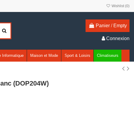
Wishlist (
0
)
Panier
/
Empty
Connexion
 Informatique
Maison et Mode
Sport & Loisirs
Climatiseurs
Blanc (DOP204W)