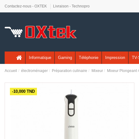
Contactez-nous - OXTEK
Livraison - Technopro
Informatique
Gaming
Téléphonie
Impression
TV-
Accueil
électroménager
Préparation culinaire
Mixeur
Mixeur Plongeant 
-10,000 TND