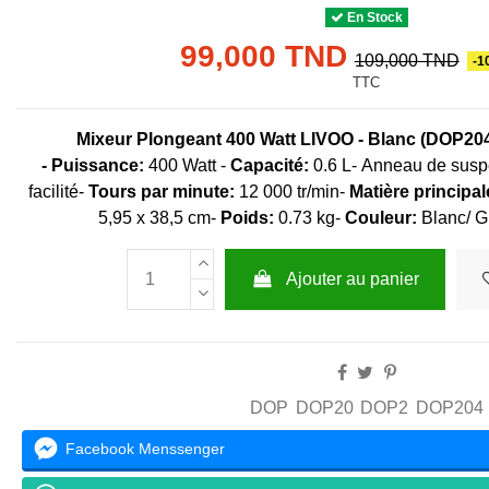
En Stock
99,000 TND
109,000 TND
-1
TTC
Mixeur Plongeant 400 Watt LIVOO - Blanc (DOP20
-
Puissance:
400 Watt -
Capacité:
0.6 L- Anneau de susp
facilité-
Tours par minute:
12 000 tr/min-
Matière principal
5,95 x 38,5 cm-
Poids:
0.73 kg-
Couleur:
Blanc/ G
Ajouter au panier
DOP
DOP20
DOP2
DOP204
Facebook Menssenger