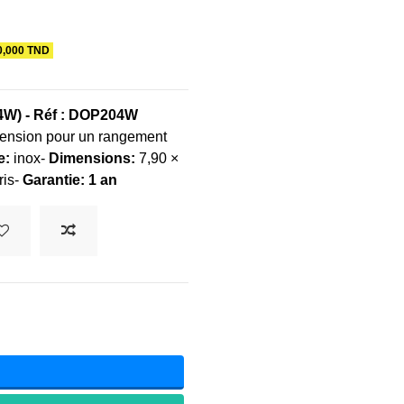
0,000 TND
4W) -
Réf : DOP204W
ension pour un rangement
e:
inox-
Dimensions:
7,90 ×
ris-
Garantie: 1 an