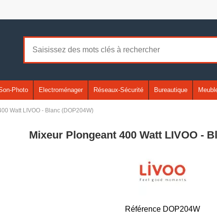
Son-Photo
Electroménager
Réseaux-Sécurité
Bureautique
Meuble
400 Watt LIVOO - Blanc (DOP204W)
Mixeur Plongeant 400 Watt LIVOO - 
Référence
DOP204W