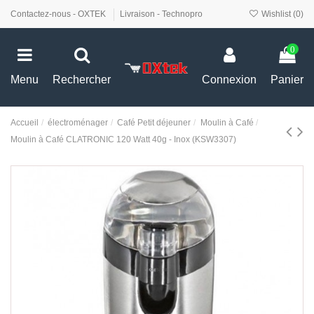
Contactez-nous - OXTEK
Livraison - Technopro
Wishlist (
0
)
0
Menu
Rechercher
Connexion
Panier
Accueil
électroménager
Café Petit déjeuner
Moulin à Café
Moulin à Café CLATRONIC 120 Watt 40g - Inox (KSW3307)