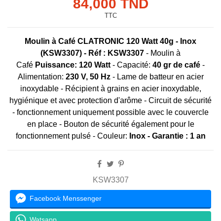
84,000 TND
TTC
Moulin à Café CLATRONIC 120 Watt 40g - Inox
(KSW3307) -
Réf :
KS
W3307
- Moulin à
Café
Puiss
ance:
120 Watt
- Capacité:
40 gr de café
-
Alimentation:
230 V, 50 Hz
- Lame de batteur en acier
inoxydable - Récipient à grains en acier inoxydable,
hygiénique et avec protection d'arôme - Circuit de sécurité
- fonctionnement uniquement possible avec le couvercle
en place - Bouton de sécurité également pour le
fonctionnement pulsé - Couleur:
Inox - Garantie : 1 an
KSW3307
Facebook Menssenger
Watsapp