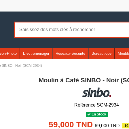
Son-Photo
Electroménager
Réseaux-Sécurité
Bureautique
Meuble
é SINBO - Noir (SCM-2934)
Moulin à Café SINBO - Noir (
Référence
SCM-2934
En Stock
59,000 TND
69,000 TND
-10