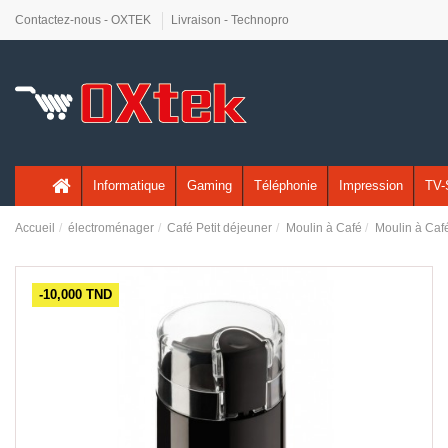
Contactez-nous - OXTEK
Livraison - Technopro
Informatique
Gaming
Téléphonie
Impression
TV-
Accueil
électroménager
Café Petit déjeuner
Moulin à Café
Moulin à Caf
-10,000 TND