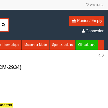
Wishlist (
0
)
Panier
/
Empty
Connexion
 Informatique
Maison et Mode
Sport & Loisirs
Climatiseurs
SCM-2934)
,000 TND