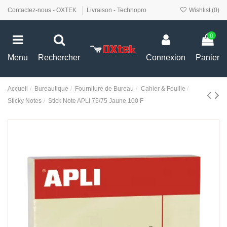
Contactez-nous - OXTEK
Livraison - Technopro
Wishlist (
0
)
0
Menu
Rechercher
Connexion
Panier
Accueil
Bureautique
Fourniture de Bureau
Cahier & Feuille
Sticky Notes
Stick Note APLI 75/75 Jaune 100 F