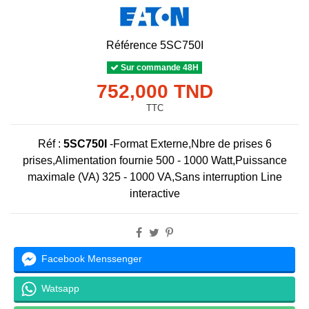
Référence
5SC750I
Sur commande 48H
752,000 TND
TTC
Réf :
5SC750I
-Format Externe,Nbre de prises 6
prises,Alimentation fournie 500 - 1000 Watt,Puissance
maximale (VA) 325 - 1000 VA,Sans interruption Line
interactive
Facebook Menssenger
Watsapp