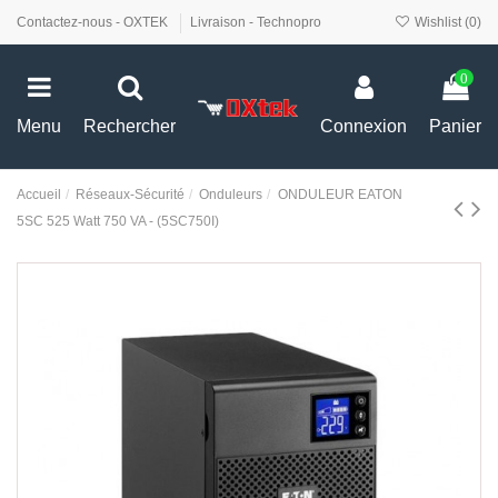
Contactez-nous - OXTEK
Livraison - Technopro
Wishlist (
0
)
0
Menu
Rechercher
Connexion
Panier
Accueil
Réseaux-Sécurité
Onduleurs
ONDULEUR EATON
5SC 525 Watt 750 VA - (5SC750I)