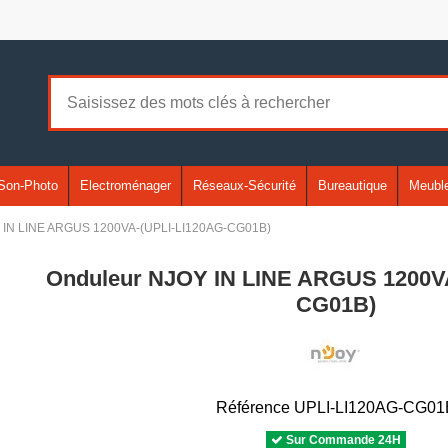
Son-Photo
Electroménager
Réseaux-Sécurité
Bureautique
Meuble
 IN LINE ARGUS 1200VA-(UPLI-LI120AG-CG01B)
Onduleur NJOY IN LINE ARGUS 1200V
CG01B)
Référence
UPLI-LI120AG-CG01
Sur Commande 24H