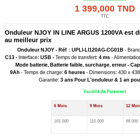
1 399,000 TND
TTC
Onduleur NJOY IN LINE ARGUS 1200VA est dis
au meilleur prix
Onduleur NJOY - Réf
:
UPLI-LI120AG-CG01B
- Bran
C13 -
Interface
: USB -
Temps de transfert
: 4 ms
- Alimentatio
Mode batterie, Batterie faible, surcharge, erreur - Cap
9Ah
- Temps de charge:
6 heures
- Dimensions: 430 x 438
Garantie:
3 ans Pour L'onduleur & 1 an pour
Facilité de Paiement
6 Mois
9 Mois
12 Moi
165.000
115.000
88.000