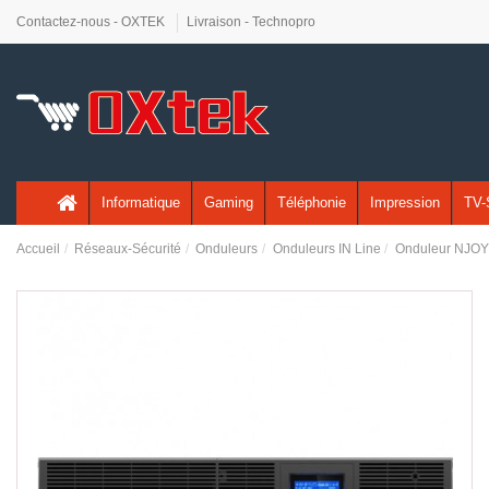
Contactez-nous - OXTEK
Livraison - Technopro
Informatique
Gaming
Téléphonie
Impression
TV-
Accueil
Réseaux-Sécurité
Onduleurs
Onduleurs IN Line
Onduleur NJOY