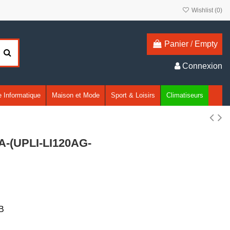
Wishlist (
0
)
Panier
/
Empty
Connexion
 Informatique
Maison et Mode
Sport & Loisirs
Climatiseurs
A-(UPLI-LI120AG-
B