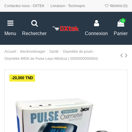
Contactez-nous - OXTEK
Livraison - Technopro
Wishlist (
0
)
0
Menu
Rechercher
Connexion
Panier
Accueil
électroménager
Santé
Oxymètre de pouls
Oxymètre IMDK de Pulse Lepu Médical ( 0000000000064)
-20,000 TND