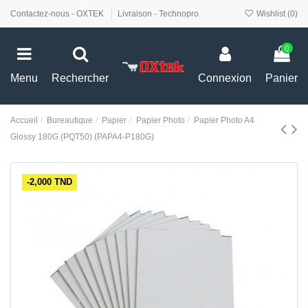
Contactez-nous - OXTEK
Livraison - Technopro
Wishlist (
0
)
0
Menu
Rechercher
Connexion
Panier
Accueil
Bureautique
Papier
Papier Photo
Papier Photo A4
Glossy 180G (PQT50) (PAPA4-P180G)
-2,000 TND