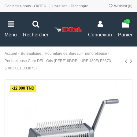
Contactez-nous - OXTEK
Livraison - Technopro
Wishlist (
0
)
0
Menu
Rechercher
Connexion
Panier
Accueil
Bureautique
Fourniture de Bureau
perforelieuse
Perforelieuse Core DELI Gris (PERF18F/RELIURE 450F) E3873
(7003.001.003873)
-12,000 TND