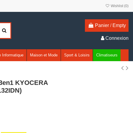
Wishlist (
0
)
Panier
/
Empty
Connexion
 Informatique
Maison et Mode
Sport & Loisirs
Climatiseurs
A3 3en1 KYOCERA
132IDN)