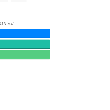
413
M41