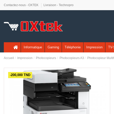
Contactez-nous - OXTEK
Livraison - Technopro
Informatique
Gaming
Téléphonie
Impression
TV-
Accueil
Impression
Photocopieurs
Photocopieurs A3
Photocopieur Mult
-200,000 TND