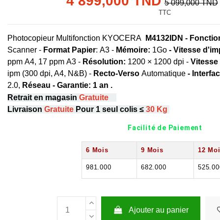
4 899,000 TND
5 099,000 TND
TTC
Photocopieur Multifonction KYOCERA
M4132IDN - Fonctio
Scanner -
Format Papier
: A3 -
Mémoire:
1Go
-
Vitesse d'i
ppm A4, 17 ppm A3 -
Résolution:
1200 × 1200 dpi -
Vitesse
ipm (300 dpi, A4, N&B) -
Recto-Verso
Automatique
- Interfac
2.0,
Réseau
-
Garantie: 1 an .
Retrait en magasin
Gratuite
Livraison
Gratuite
Pour 1 seul colis ≤
30 Kg
Facilité de Paiement
6 Mois
9 Mois
12 Mo
981.000
682.000
525.00
Ajouter au panier