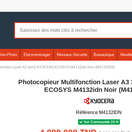
Son-Photo
Electroménager
Réseaux-Sécurité
Bureautique
Meuble
ifonction Laser A3 3en1 KYOCERA ECOSYS M4132idn Noir (M4132IDN)
Photocopieur Multifonction Laser 
ECOSYS M4132idn Noir (M4
Référence
M4132IDN
Sur Commande 24 H