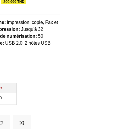
-200,000 TND
ns:
Impression, copie, Fax et
mpression:
Jusqu'à 32
 de numérisation:
50
e:
USB 2.0, 2 hôtes USB
is
0