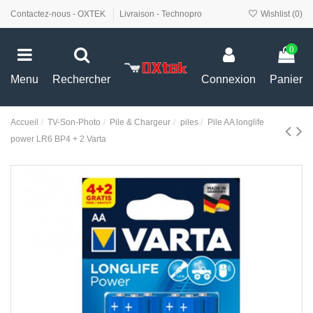
Contactez-nous - OXTEK
Livraison - Technopro
Wishlist (
0
)
0
Menu
Rechercher
Connexion
Panier
Accueil
TV-Son-Photo
Pile & Chargeur
piles
Pile AA longlife
power LR6 BP4 + 2 Varta