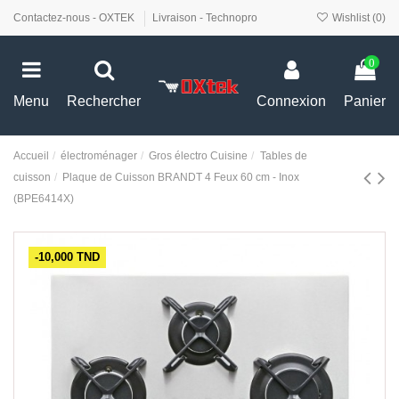
Contactez-nous - OXTEK
Livraison - Technopro
Wishlist (
0
)
0
Menu
Rechercher
Connexion
Panier
Accueil
électroménager
Gros électro Cuisine
Tables de
cuisson
Plaque de Cuisson BRANDT 4 Feux 60 cm - Inox
(BPE6414X)
-10,000 TND