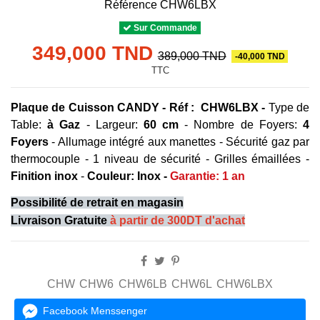
Référence
CHW6LBX
Sur Commande
349,000 TND
389,000 TND
-40,000 TND
TTC
Plaque de Cuisson CANDY - Réf : CHW6LBX -
Type de
Table:
à Gaz
- Largeur:
60 cm
- Nombre de Foyers:
4
Foyers
- Allumage intégré aux manettes - Sécurité gaz par
thermocouple - 1 niveau de sécurité - Grilles émaillées -
Finition inox
-
Couleur: Inox -
Garantie: 1 an
Possibilité de retrait en magasin
Livraison Gratuite
à partir de 300DT d'achat
CHW
CHW6
CHW6LB
CHW6L
CHW6LBX
Facebook Menssenger