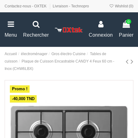
Contactez-nous - OXTEK
Livraison - Technopro
Wishlist (
0
)
0
Menu
Rechercher
Connexion
Panier
Accueil
électroménager
Gros électro Cuisine
Tables de
cuisson
Plaque de Cuisson Encastrable CANDY 4 Feux 60 cm -
Inox (CHW6LBX)
Promo !
-40,000 TND