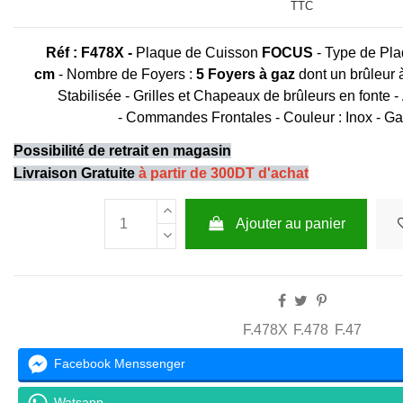
TTC
Réf :
F478X -
Plaque de Cuisson
FOCUS
- Type de Pla
cm
- Nombre de Foyers :
5 Foyers à gaz
dont un brûleur 
Stabilisée - Grilles et Chapeaux de brûleurs en fonte
- Commandes Frontales - Couleur : Inox - Ga
Possibilité de retrait en magasin
Livraison Gratuite
à partir de 300DT d'achat
Ajouter au panier
F.478X
F.478
F.47
Facebook Menssenger
Watsapp