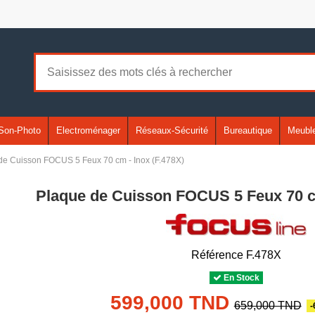
Son-Photo
Electroménager
Réseaux-Sécurité
Bureautique
Meuble
de Cuisson FOCUS 5 Feux 70 cm - Inox (F.478X)
Plaque de Cuisson FOCUS 5 Feux 70 cm
Référence
F.478X
En Stock
599,000 TND
659,000 TND
-