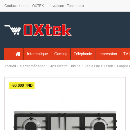
Contactez-nous - OXTEK
Livraison - Technopro
Informatique
Gaming
Téléphonie
Impression
TV-
Accueil
électroménager
Gros électro Cuisine
Tables de cuisson
Plaque 
-60,000 TND