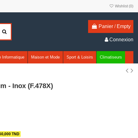
Wishlist (
0
)
Panier
/
Empty
Connexion
 Informatique
Maison et Mode
Sport & Loisirs
Climatiseurs
 - Inox (F.478X)
60,000 TND