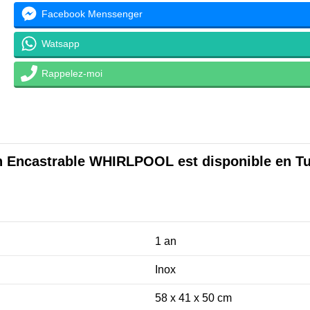
Facebook Menssenger
Watsapp
Rappelez-moi
n Encastrable WHIRLPOOL
est disponible en Tu
1 an
Inox
58 x 41 x 50 cm