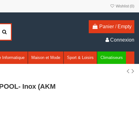
Wishlist (
0
)
Panier
/
Empty
Connexion
 Informatique
Maison et Mode
Sport & Loisirs
Climatiseurs
LPOOL- Inox (AKM