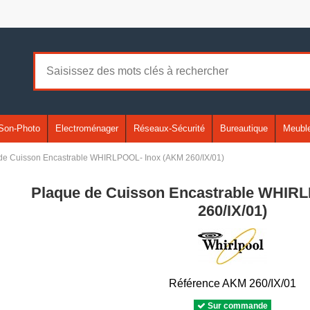
Son-Photo
Electroménager
Réseaux-Sécurité
Bureautique
Meuble
de Cuisson Encastrable WHIRLPOOL- Inox (AKM 260/IX/01)
Plaque de Cuisson Encastrable WHIR
260/IX/01)
Référence
AKM 260/IX/01
Sur commande