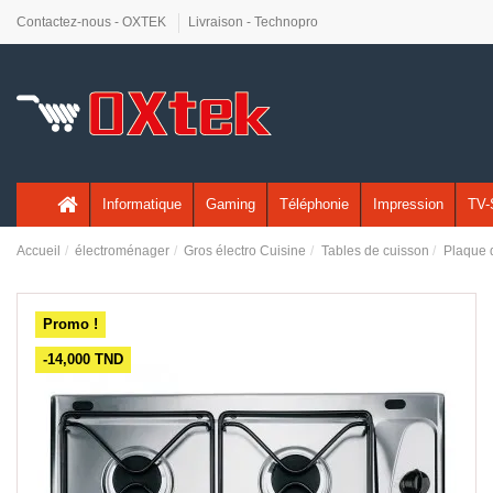
Contactez-nous - OXTEK
Livraison - Technopro
Informatique
Gaming
Téléphonie
Impression
TV-
Accueil
électroménager
Gros électro Cuisine
Tables de cuisson
Plaque 
Promo !
-14,000 TND