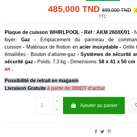
485,000 TND
499,000 TND
-
TTC
Plaque de cuisson WHIRLPOOL - Réf : AKM 260/IX/01
- 
foyer:
Gaz -
Emplacement du panneau de comman
cuisson
-
Matériaux de finition en
acier inoxydable -
Grille
émaillées - Bouton d'allume-gaz
- Systèmes de sécurité a
sécurité gaz -
Poids: 7.3 kg - Dimensions:
58 x 41 x 50 cm
an
.
Possibilité de retrait en magasin
Livraison Gratuite
à partir de 300DT d'achat
Ajouter au panier