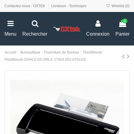
Contactez-nous - OXTEK
Livraison - Technopro
Wishlist (
0
)
0
Menu
Rechercher
Connexion
Panier
Accueil
Bureautique
Fourniture de Bureau
Plastifieuse
Plastifieuse DAHLE A3 /2RLX -(7003.002.070103)