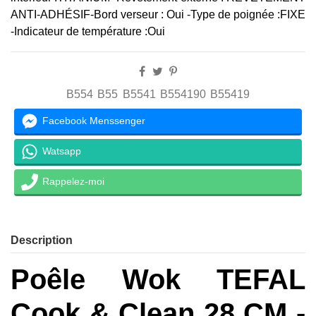
ANTI-ADHÉSIF-Bord verseur : Oui -Type de poignée :FIXE
-Indicateur de température :Oui
B554
B55
B5541
B554190
B55419
Facebook Menssenger
Watsapp
Rappelez-moi
Description
Poêle Wok TEFAL
Cook & Clean 28 CM -