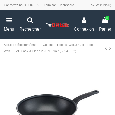
Contactez-nous - OXTEK
Livraison - Technopro
Wishlist (
0
)
0
Menu
Rechercher
Connexion
Panier
Accueil
électroménager
Cuisine
Poêles, Wok & Grill
Poêle
Wok TEFAL Cook & Clean 28 CM - Noir (B5541902)