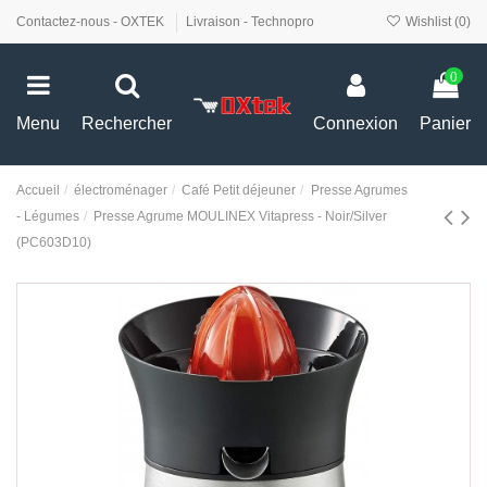
Contactez-nous - OXTEK
Livraison - Technopro
Wishlist (
0
)
0
Menu
Rechercher
Connexion
Panier
Accueil
électroménager
Café Petit déjeuner
Presse Agrumes
- Légumes
Presse Agrume MOULINEX Vitapress - Noir/Silver
(PC603D10)