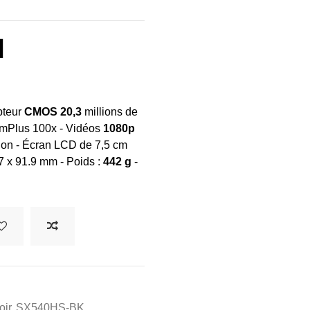
N
pteur
CMOS
20,3
millions de
oomPlus 100x - Vidéos
1080p
ation - Écran LCD de 7,5 cm
7 x 91.9 mm - Poids :
442 g
-
oir
SX540HS-BK