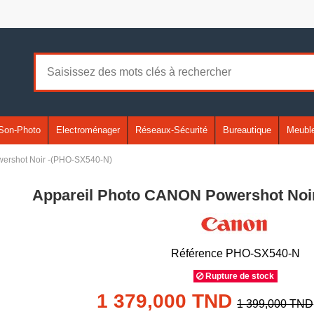
Son-Photo
Electroménager
Réseaux-Sécurité
Bureautique
Meuble
ershot Noir -(PHO-SX540-N)
Appareil Photo CANON Powershot Noi
Référence
PHO-SX540-N
Rupture de stock
1 379,000 TND
1 399,000 TND