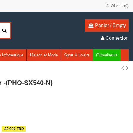
Wishlist (
0
)
Panier
/
Empty
Connexion
 Informatique
Maison et Mode
Sport & Loisirs
Climatiseurs
r -(PHO-SX540-N)
-20,000 TND