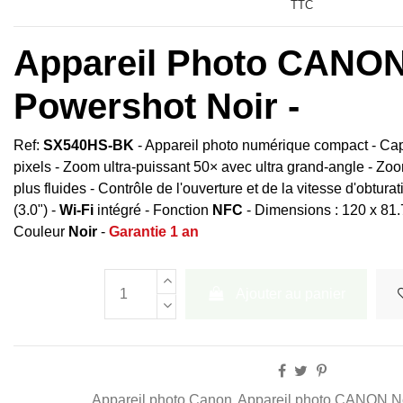
TTC
Appareil Photo CANO
Powershot Noir -
Ref:
SX540HS-BK
- Appareil photo numérique compact - Ca
pixels - Zoom ultra-puissant 50× avec ultra grand-angle - Z
plus fluides - Contrôle de l'ouverture et de la vitesse d'obtur
(3.0") -
Wi-Fi
intégré - Fonction
NFC
- Dimensions : 120 x 81.
Couleur
Noir
-
Garantie 1 an
Ajouter au panier
Appareil photo Canon
Appareil photo CANON N