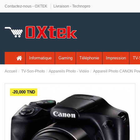
Contactez-nous - OXTEK
Livraison - Technopro
Informatique
Gaming
Téléphonie
Impression
TV-
Accueil
TV-Son-Photo
Appareils Photo - Vidéo
Appareil Photo CANON Pow
-20,000 TND