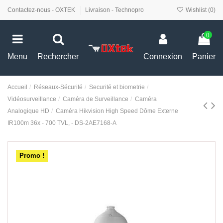
Contactez-nous - OXTEK
Livraison - Technopro
Wishlist (
0
)
0
Menu
Rechercher
Connexion
Panier
Accueil
Réseaux-Sécurité
Securité et biometrie
Vidéosurveillance
Caméra de Surveillance
Caméra
Analogique HD
Caméra Hikvision High Speed Dôme Externe
IR100m 36x - 700 TVL, - DS-2AE7168-A
Promo !