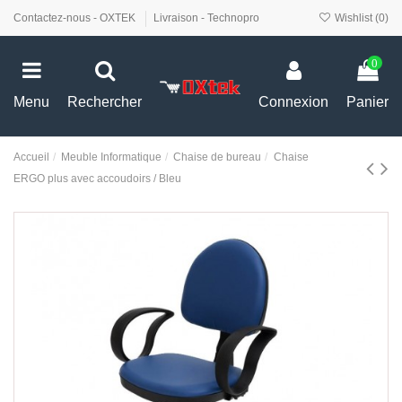
Contactez-nous - OXTEK
Livraison - Technopro
Wishlist (
0
)
0
Menu
Rechercher
Connexion
Panier
Accueil
Meuble Informatique
Chaise de bureau
Chaise
ERGO plus avec accoudoirs / Bleu