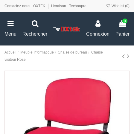
Contactez-nous - OXTEK
Livraison - Technopro
Wishlist (
0
)
0
Menu
Rechercher
Connexion
Panier
Accueil
Meuble Informatique
Chaise de bureau
Chaise
visiteur Rose