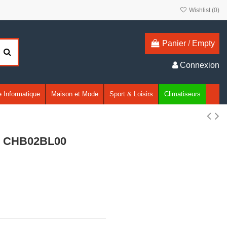
Wishlist (
0
)
Panier
/
Empty
Connexion
 Informatique
Maison et Mode
Sport & Loisirs
Climatiseurs
 CHB02BL00