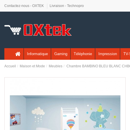
Contactez-nous - OXTEK
Livraison - Technopro
Informatique
Gaming
Téléphonie
Impression
TV-
Accueil
Maison et Mode
Meubles
Chambre BAMBINO BLEU BLANC CHB