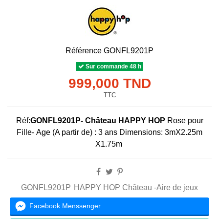
Référence
GONFL9201P
Sur commande 48 h
999,000 TND
TTC
Réf:
GONFL9201P- Château HAPPY HOP
Rose pour
Fille- Age (A partir de) : 3 ans Dimensions: 3mX2.25m
X1.75m
GONFL9201P
HAPPY HOP Château -Aire de jeux
Facebook Menssenger