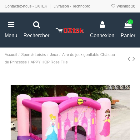
Contactez-nous - OXTEK
Livraison - Technopro
Wishlist (
0
)
0
Menu
Rechercher
Connexion
Panier
Accueil
Sport & Loisirs
Jeux
Aire de jeux gonflable Château
de Princesse HAPPY HOP Rose Fille