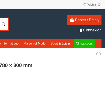
Wishlist (
0
)
Panier
/
Empty
Connexion
 Informatique
Maison et Mode
Sport & Loisirs
Climatiseurs
/ 780 x 800 mm