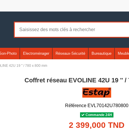
Son-Photo
Electroménager
Réseaux-Sécurité
Bureautique
Meuble
LINE 42U 19 '' / 780 x 800 mm
Coffret réseau EVOLINE 42U 19 '' 
Référence
EVL70142U780800
Commande 24H
2 399,000 TND