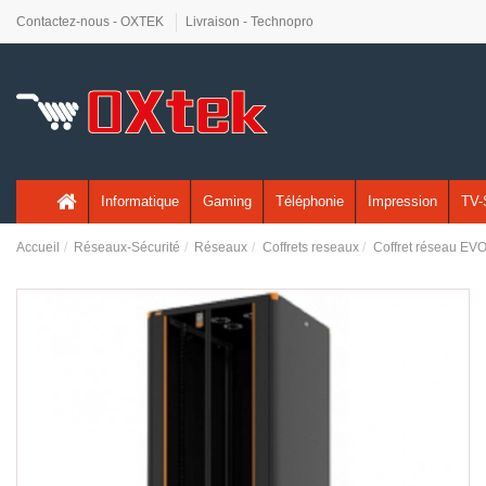
Contactez-nous - OXTEK
Livraison - Technopro
Informatique
Gaming
Téléphonie
Impression
TV-
Accueil
Réseaux-Sécurité
Réseaux
Coffrets reseaux
Coffret réseau EVO