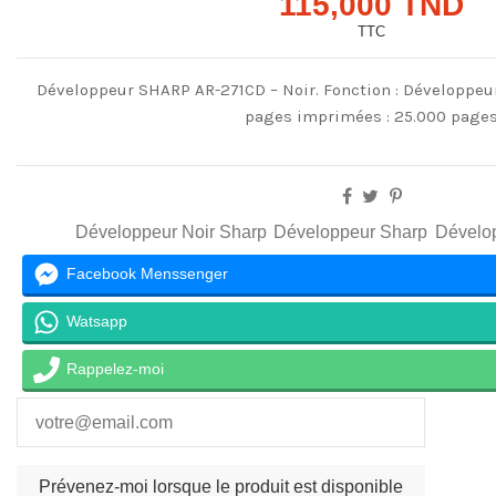
115,000 TND
TTC
Développeur SHARP
AR
-
271CD
– Noir. Fonction : Développeu
pages imprimées : 25.000 page
Développeur Noir Sharp
Développeur Sharp
Dévelop
Facebook Menssenger
Watsapp
Rappelez-moi