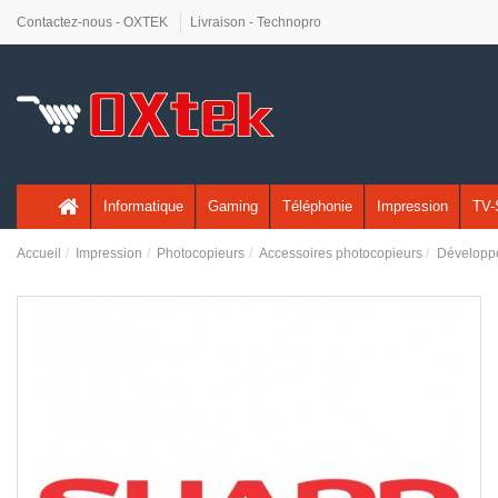
Contactez-nous - OXTEK
Livraison - Technopro
Informatique
Gaming
Téléphonie
Impression
TV-
Accueil
Impression
Photocopieurs
Accessoires photocopieurs
Développ