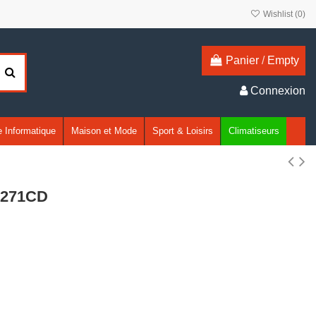
Wishlist (
0
)
Panier
/
Empty
Connexion
 Informatique
Maison et Mode
Sport & Loisirs
Climatiseurs
-271CD