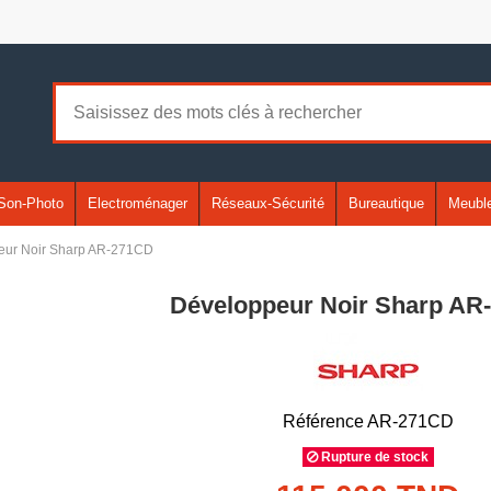
Son-Photo
Electroménager
Réseaux-Sécurité
Bureautique
Meuble
eur Noir Sharp AR-271CD
Développeur Noir Sharp AR
Référence
AR-271CD
Rupture de stock