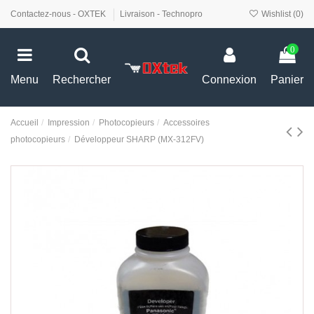
Contactez-nous - OXTEK
Livraison - Technopro
Wishlist (
0
)
0
Menu
Rechercher
Connexion
Panier
Accueil
Impression
Photocopieurs
Accessoires
photocopieurs
Développeur SHARP (MX-312FV)