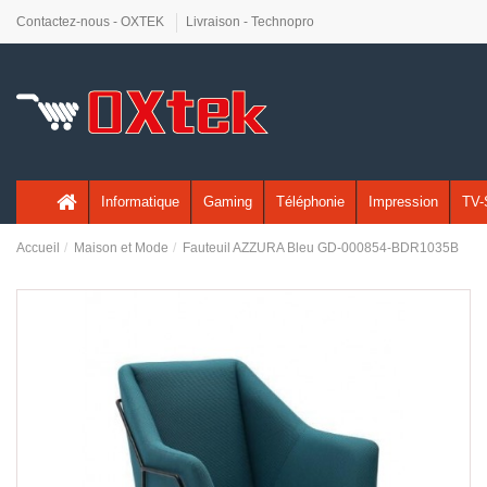
Contactez-nous - OXTEK
Livraison - Technopro
Informatique
Gaming
Téléphonie
Impression
TV-
Accueil
Maison et Mode
Fauteuil AZZURA Bleu GD-000854-BDR1035B