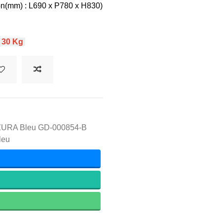
n(mm) : L690 x P780 x H830)
≤
30 Kg
ZZURA Bleu GD-000854-B
leu