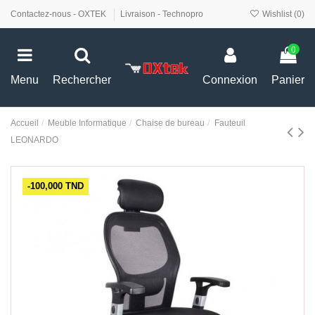
Contactez-nous - OXTEK
Livraison - Technopro
Wishlist (
0
)
0
Menu
Rechercher
Connexion
Panier
Accueil
Meuble Informatique
Chaise de bureau
Fauteuil
LEONARDO
-100,000 TND