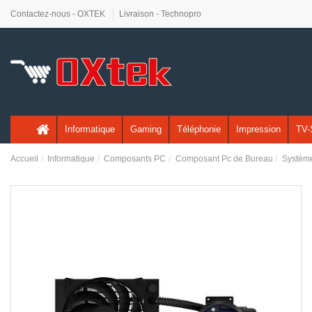
Contactez-nous - OXTEK
Livraison - Technopro
Informatique
Gaming
Téléphonie
Impression
TV-
Accueil
Informatique
Composants PC
Composant Pc de Bureau
Système