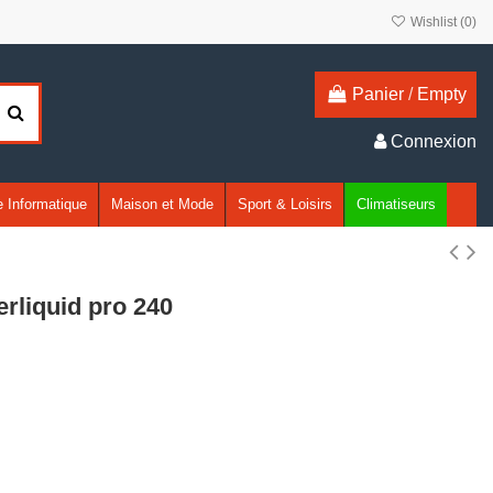
Wishlist (
0
)
Panier
/
Empty
Connexion
 Informatique
Maison et Mode
Sport & Loisirs
Climatiseurs
rliquid pro 240
0