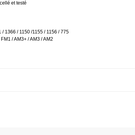
cellé et testé
/ 1366 / 1150 /1155 / 1156 / 775
 FM1 / AM3+ / AM3 / AM2