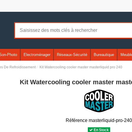
Son-Photo
Electroménager
Réseaux-Sécurité
Bureautique
Meuble
s De Refroidissement
Kit Watercooling cooler master masterliquid pro 240
Kit Watercooling cooler master maste
Référence
masterliquid-pro-24
En Stock