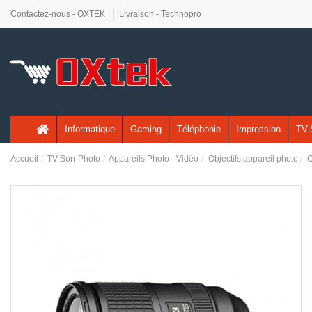
Contactez-nous - OXTEK
Livraison - Technopro
Informatique
Gaming
Téléphonie
Impression
TV-
Accueil
TV-Son-Photo
Appareils Photo - Vidéo
Objectifs appareil photo
O