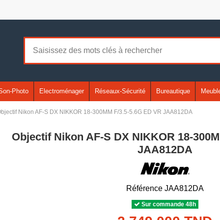
Son-Photo
Electroménager
Réseaux-Sécurité
Bureautique
Meuble
bjectif Nikon AF-S DX NIKKOR 18-300MM F/3.5-5.6G ED VR JAA812DA
Objectif Nikon AF-S DX NIKKOR 18-300M
JAA812DA
Référence
JAA812DA
Sur commande 48h