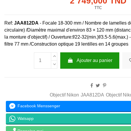
2 749,000 TND
TTC
Ref:
JAA812DA
- Focale 18-300 mm / Nombre de lamelles 
circulaire) /Diamètre maximal d'environ 83 × 120 mm (distance
la monture d'objectif) / Ouverture:f/22-32(min.)f/3.5-5.6(max.) 
filtre 77 mm /Construction optique 19 lentilles en 14 groupes
Ajouter au panier
Objectif Nikon
JAA812DA
Objectif Ni
Facebook Menssenger
Watsapp