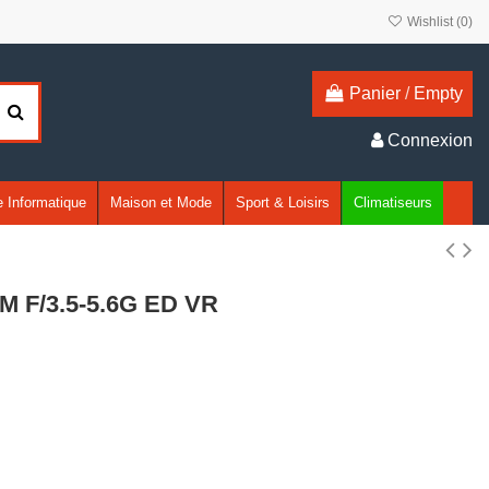
Wishlist (
0
)
Panier
/
Empty
Connexion
 Informatique
Maison et Mode
Sport & Loisirs
Climatiseurs
M F/3.5-5.6G ED VR