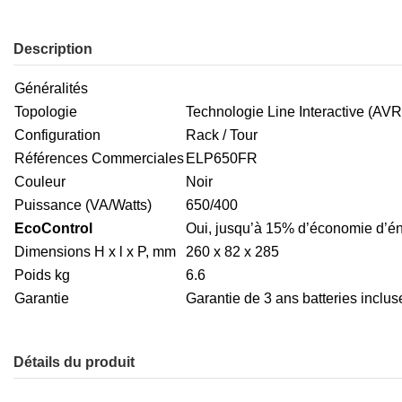
Description
Généralités
Topologie
Technologie Line Interactive (AV
Configuration
Rack / Tour
Références Commerciales
ELP650FR
Couleur
Noir
Puissance (VA/Watts)
650/400
EcoControl
Oui, jusqu’à 15% d’économie d’éne
Dimensions H x l x P, mm
260 x 82 x 285
Poids kg
6.6
Garantie
Garantie de 3 ans batteries inclu
Détails du produit