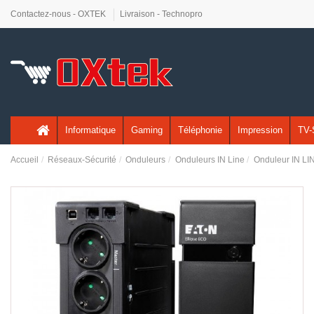
Contactez-nous - OXTEK
Livraison - Technopro
Informatique
Gaming
Téléphonie
Impression
TV-
Accueil
Réseaux-Sécurité
Onduleurs
Onduleurs IN Line
Onduleur IN LI