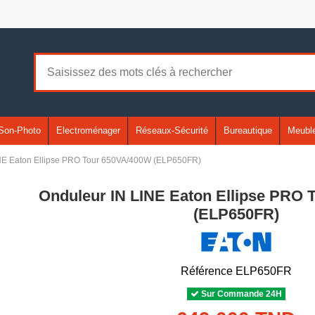
Son-Photo
Electroménager
Réseaux-Sécurité
Bureautique
Meuble
NE Eaton Ellipse PRO Tour 650VA/400W (ELP650FR)
Onduleur IN LINE Eaton Ellipse PRO
(ELP650FR)
Référence
ELP650FR
Sur Commande 24H