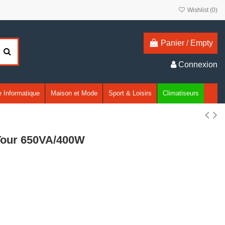
Wishlist (
0
)
Panier
/
Empty
Connexion
 Informatique
Maison et Mode
Sport & Loisirs
Climatiseurs
 Tour 650VA/400W