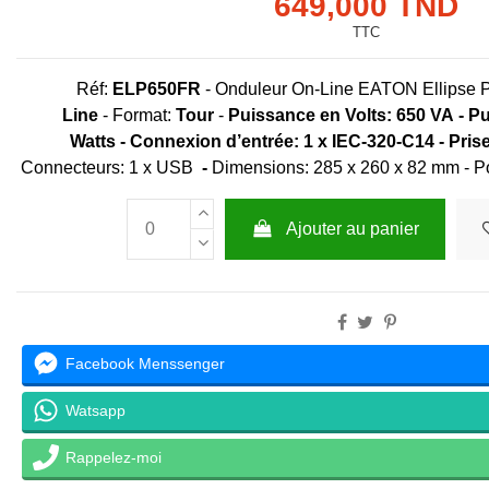
649,000 TND
TTC
Réf:
ELP650FR
-
Onduleur On-Line EATON Ellipse 
Line
- Format:
Tour
-
Puissance en Volts:
650 VA
- P
Watts
- Connexion d’entrée: 1 x IEC-320-C14 - Prise
Connecteurs: 1 x USB
-
Dimensions: 285 x 260 x 82 mm - Po
Ajouter au panier
Facebook Menssenger
Watsapp
Rappelez-moi