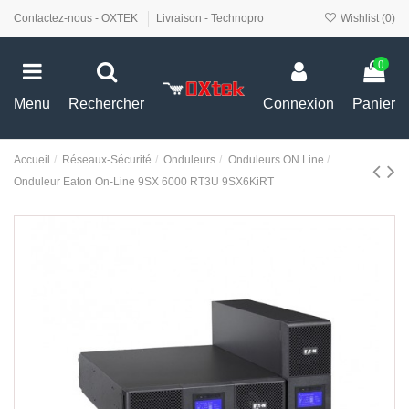
Contactez-nous - OXTEK
Livraison - Technopro
Wishlist (
0
)
0
Menu
Rechercher
Connexion
Panier
Accueil
Réseaux-Sécurité
Onduleurs
Onduleurs ON Line
Onduleur Eaton On-Line 9SX 6000 RT3U 9SX6KiRT