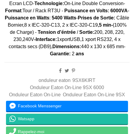
Ecran LCD-
Technologie:
On-Line Double Conversion-
Format
:Tour / Rack RT3U -
Puissance en Volts:
6000VA
-
Puissance en Watts
:
5400 Watts
-
Prises de Sortie:
Câble
Bornier,8 x IEC-320-C13, 2 x IEC-320-C19
,
5 min-
(100%
de Charge) -
Tension d'éntrée
/
Sortie:
200, 208, 220,
230,240V
-Interface:
1xportUSB,1 xport RS232, 4 x
contacts secs (DB9),
Dimensions:
440 x 130 x 685 mm-
Garantie:
2
ans
onduleur eaton
9SX6KIRT
Onduleur Eaton On-Line 9SX 6000
Onduleur Eaton On-Line
Onduleur Eaton On-Line 9SX
Facebook Menssenger
Watsapp
Rappelez-moi