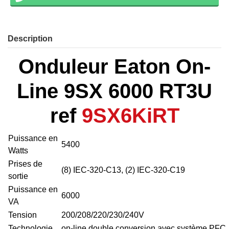
Description
Onduleur Eaton On-
Line 9SX 6000 RT3U
ref
9SX6KiRT
Puissance en
5400
Watts
Prises de
(8) IEC-320-C13, (2) IEC-320-C19
sortie
Puissance en
6000
VA
Tension
200/208/220/230/240V
Technologie
on-line double conversion avec système PFC