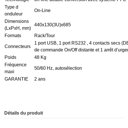
Type d
On-Line
onduleur
Dimensions
440x130(3U)x685
(LxPxH, mm)
Formats
Rack/Tour
1 port USB, 1 port RS232 , 4 contacts secs (DB
Connecteurs
de commande On/Off distante et 1 arrêt d’urg
Poids
48 Kg
Fréquence
50/60 Hz, autosélection
maxi
GARANTIE
2 ans
Détails du produit