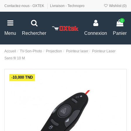
Contactez-nous - OXTEK
Livraison - Technopro
Wishlist (
0
)
0
Menu
Rechercher
Connexion
Panier
Accueil
TV-Son-Photo
Projection
Pointeur laser
Pointeur Laser
Sans fil 10 M
-10,000 TND