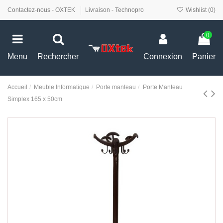
Contactez-nous - OXTEK
Livraison - Technopro
Wishlist (
0
)
0
Menu
Rechercher
Connexion
Panier
Accueil
Meuble Informatique
Porte manteau
Porte Manteau
Simplex 165 x 50cm