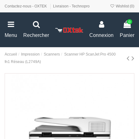
Contactez-nous - OXTEK
Livraison - Technopro
Wishlist (
0
)
0
Menu
Rechercher
Connexion
Panier
Accueil
Impression
Scanners
Scanner HP ScanJet Pro 4500
fn1 Réseau (L2749A)