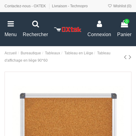
Contactez-nous - OXTEK
Livraison - Technopro
Wishlist (
0
)
0
Menu
Rechercher
Connexion
Panier
Accueil
Bureautique
Tableaux
Tableau en Liège
Tableau
d'affichage en liège 90*60