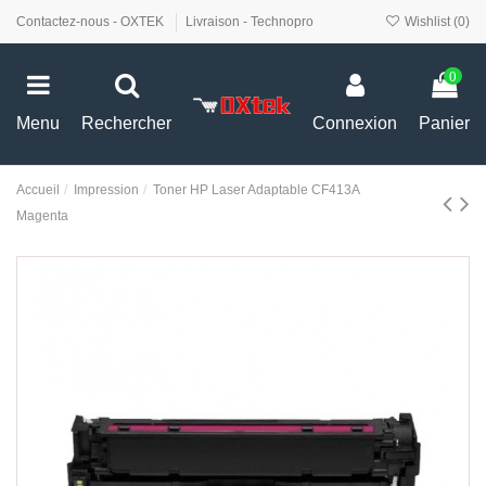
Contactez-nous - OXTEK
Livraison - Technopro
Wishlist (
0
)
0
Menu
Rechercher
Connexion
Panier
Accueil
Impression
Toner HP Laser Adaptable CF413A
Magenta