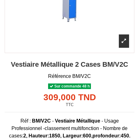
Vestiaire Métallique 2 Cases BM/V2C
Référence
BM/V2C
Sur commande 48 h
309,000 TND
TTC
Réf :
BM/V2C
-
Vestiaire
Métallique
- Usage
Professionnel -classement multifonction - Nombre de
cases:
2, Hauteur:1850, Largeur:600,profondeur:450.