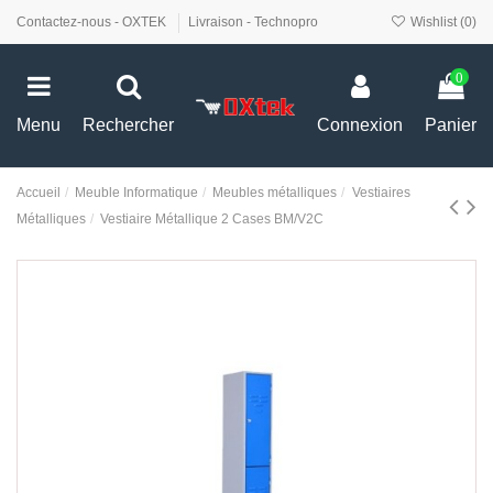
Contactez-nous - OXTEK
Livraison - Technopro
Wishlist (
0
)
0
Menu
Rechercher
Connexion
Panier
Accueil
Meuble Informatique
Meubles métalliques
Vestiaires
Métalliques
Vestiaire Métallique 2 Cases BM/V2C