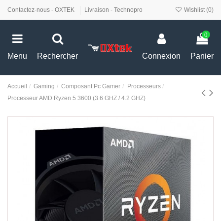
Contactez-nous - OXTEK
Livraison - Technopro
Wishlist (
0
)
0
Menu
Rechercher
Connexion
Panier
Accueil
Gaming
Composant Pc Gamer
Processeurs
Processeur AMD Ryzen 5 3600 (3.6 GHZ / 4.2 GHZ)