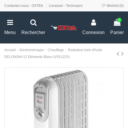
Contactez-nous - OXTEK
Livraison - Technopro
Wishlist (
0
)
0
Menu
Rechercher
Connexion
Panier
Accueil
électroménager
Chauffage
Radiateur bain d'huile
DELONGHI 12 Eléments Blanc (V551225)